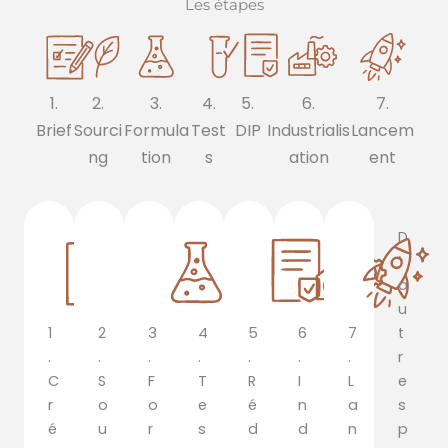
Les étapes
1.
2.
3.
4.
5.
6.
7.
Brief
Sourci
Formula
Test
DIP
Industrialis
Lancem
ng
tion
s
ation
ent
D
’
a
u
1
2
3
4
5
6
7
t
.
.
.
.
.
.
.
r
C
S
F
T
R
I
L
e
r
o
o
e
é
n
a
s
é
u
r
s
d
d
n
p