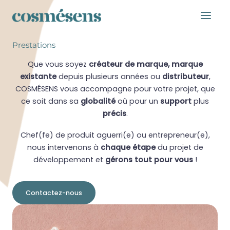
Aller
au
contenu
Prestations
Que vous soyez
créateur de marque, marque
existante
depuis plusieurs années ou
distributeur
,
COSMÉSENS vous accompagne pour votre projet, que
ce soit dans sa
globalité
où pour un
support
plus
précis
.
Chef(fe) de produit aguerri(e) ou entrepreneur(e),
nous intervenons à
chaque étape
du projet de
développement et
gérons
tout pour vous
!
Contactez-nous