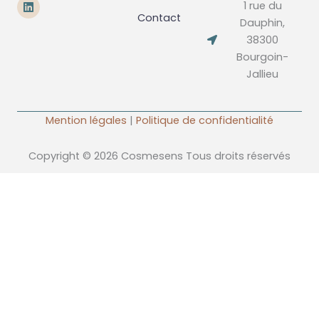
L
1 rue du
i
Contact
n
Dauphin,
k
38300
e
d
Bourgoin-
i
Jallieu
n
Mention légales
|
Politique de confidentialité
Copyright © 2026 Cosmesens Tous droits réservés